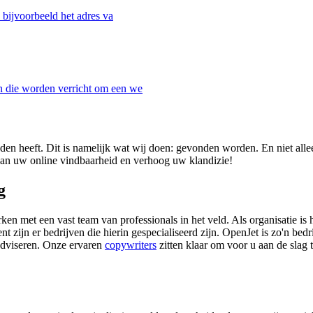
s bijvoorbeeld het adres va
n die worden verricht om een we
n heeft. Dit is namelijk wat wij doen: gevonden worden. En niet allee
van uw online vindbaarheid en verhoog uw klandizie!
g
rken met een vast team van professionals in het veld. Als organisatie 
 zijn er bedrijven die hierin gespecialiseerd zijn. OpenJet is zo'n bedri
adviseren. Onze ervaren
copywriters
zitten klaar om voor u aan de slag