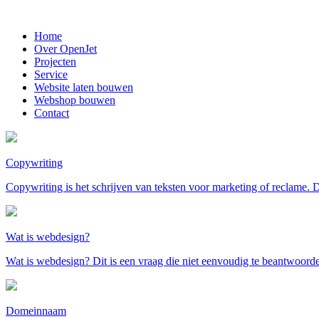
Home
Over OpenJet
Projecten
Service
Website laten bouwen
Webshop bouwen
Contact
Copywriting
Copywriting is het schrijven van teksten voor marketing of reclame.
Wat is webdesign?
Wat is webdesign? Dit is een vraag die niet eenvoudig te beantwoord
Domeinnaam